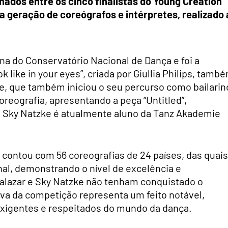
ados entre os cinco finalistas do Young Creation
 geração de coreógrafos e intérpretes, realizado 
na do Conservatório Nacional de Dança e foi a
ok like in your eyes”, criada por Giullia Philips, tamb
e, que também iniciou o seu percurso como bailarin
oreografia, apresentando a peça “Untitled”,
e. Sky Natzke é atualmente aluno da Tanz Akademie
 contou com 56 coreografias de 24 países, das quais
nal, demonstrando o nível de excelência e
alazar e Sky Natzke não tenham conquistado o
siva da competição representa um feito notável,
xigentes e respeitados do mundo da dança.