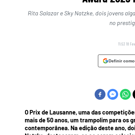
Rita Salazar e Sky Natzke, dois jovens al
no presti
11:53 18 Fe
Definir como
O Prix de Lausanne, uma das competições
mais de 50 anos, um trampolim para os g
contemporânea. Na edição deste ano, dois 