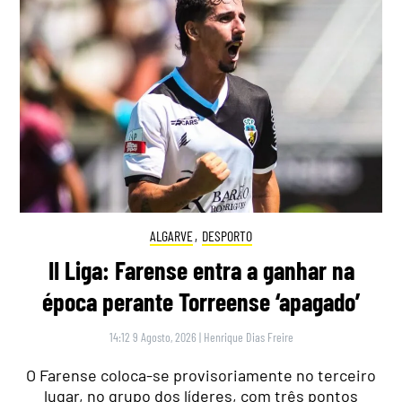
ALGARVE
,
DESPORTO
II Liga: Farense entra a ganhar na
época perante Torreense ‘apagado’
14:12 9 Agosto, 2026
|
Henrique Dias Freire
O Farense coloca-se provisoriamente no terceiro
lugar, no grupo dos líderes, com três pontos