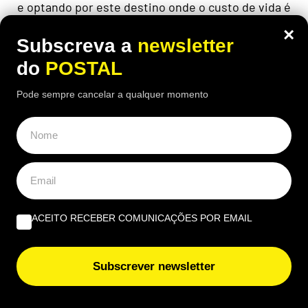
e optando por este destino onde o custo de vida é
baixo e o clima quente a cerca de 2 horas de
×
Portugal
Subscreva a
newsletter
do
POSTAL
Pode sempre cancelar a qualquer momento
ACEITO RECEBER COMUNICAÇÕES POR EMAIL
Subscrever newsletter
ECONOMIA
,
EUROPA