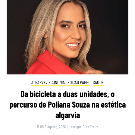
ALGARVE
,
ECONOMIA
,
EDIÇÃO PAPEL
,
SAÚDE
Da bicicleta a duas unidades, o
percurso de Poliana Souza na estética
algarvia
11:00 9 Agosto, 2026
|
Henrique Dias Freire