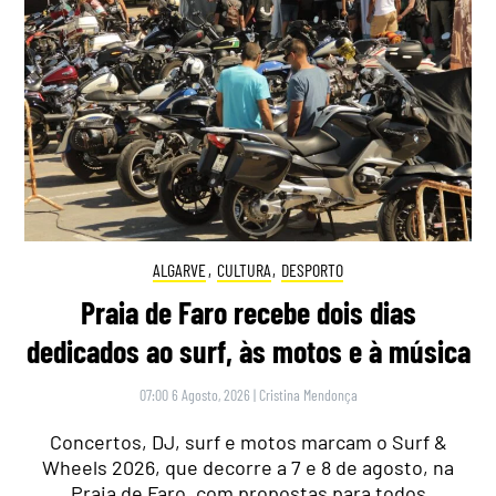
ALGARVE
,
CULTURA
,
DESPORTO
Praia de Faro recebe dois dias
dedicados ao surf, às motos e à música
07:00 6 Agosto, 2026
|
Cristina Mendonça
Concertos, DJ, surf e motos marcam o Surf &
Wheels 2026, que decorre a 7 e 8 de agosto, na
Praia de Faro, com propostas para todos