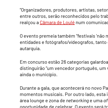
“Organizadores, produtores, artistas, seto
entre outros, serão reconhecidos pelo trab
realçou a
Câmara de Loulé
num comunica
O evento premeia também “festivais ‘não mu
entidades e fotógrafos/vídeografos, tanto
autarquia.
Em concurso estão 26 categorias galardoa
distinguirão “um vencedor português, um 
ainda o município.
Durante a gala, que acontecerá no novo Pav
momentos musicais. Por outro lado, esta 
área lounge e zona de
networking
e uma
af
oportunidade de celebrar. O evento será tr