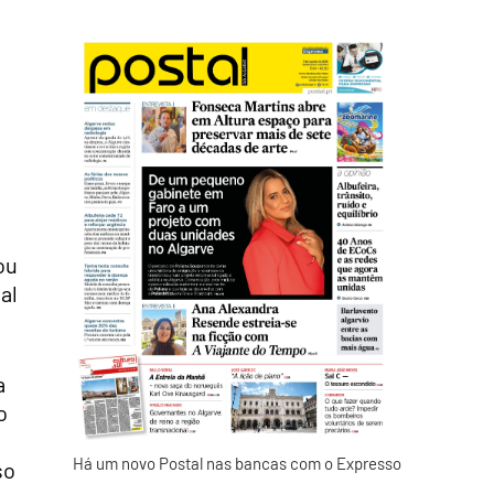
ou
al
a
o
Há um novo Postal nas bancas com o Expresso
so