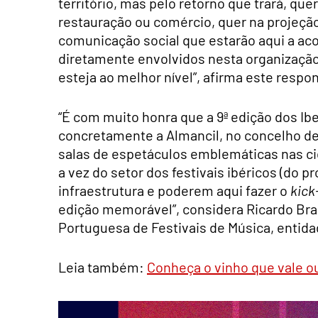
território, mas pelo retorno que trará, qu
restauração ou comércio, quer na projeção
comunicação social que estarão aqui a aco
diretamente envolvidos nesta organização
esteja ao melhor nível”, afirma este respo
“É com muito honra que a 9ª edição dos Ib
concretamente a Almancil, no concelho de
salas de espetáculos emblemáticas nas cid
a vez do setor dos festivais ibéricos (do p
infraestrutura e poderem aqui fazer o
kick
edição memorável”, considera Ricardo Bra
Portuguesa de Festivais de Música, entid
Leia também:
Conheça o vinho que vale o