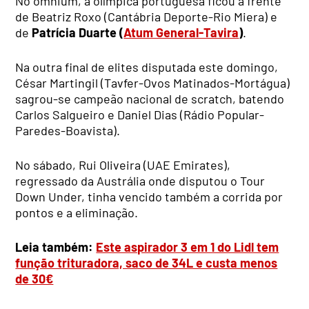
No omnium, a olímpica portuguesa ficou à frente
de Beatriz Roxo (Cantábria Deporte-Rio Miera) e
de
Patrícia Duarte (
Atum General-Tavira
)
.
Na outra final de elites disputada este domingo,
César Martingil (Tavfer-Ovos Matinados-Mortágua)
sagrou-se campeão nacional de scratch, batendo
Carlos Salgueiro e Daniel Dias (Rádio Popular-
Paredes-Boavista).
No sábado, Rui Oliveira (UAE Emirates),
regressado da Austrália onde disputou o Tour
Down Under, tinha vencido também a corrida por
pontos e a eliminação.
Leia também:
Este aspirador 3 em 1 do Lidl tem
função trituradora, saco de 34L e custa menos
de 30€