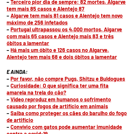
–
Terceiro pior dia de sempre: 82 mortes. Algarve
tem mais 85 casos e Alentejo 87
–
Algarve tem mais 81 casos e Alentejo tem novo
máximo de 256 infetados
–
Portugal ultrapassou os 4.000 mortos. Algarve
com mais 65 casos e Alentejo mais 83 e três
óbitos a lamentar
–
Há mais um óbito e 126 casos no Algarve.
Alentejo tem mais 68 e dois óbitos a lamentar
E AINDA:
–
Por favor, não compre Pugs, Shitzu e Buldogues
–
Curiosidade: O que significa ter uma fita
amarela na trela do cão?
–
Vídeo reproduz em humanos o sofrimento
causado por fogos de artifício em animais
–
Saiba como proteger os cães do barulho do fogo
de artifício
–
Convívio com gatos pode aumentar imunidade
contra a covid-19