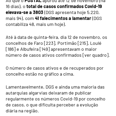
Ao que o
POSTAL
apurou até 12 de novembro (há
16 dias), o
total de casos confirmados Covid-19
elevava-se a 3803
(DGS apresenta hoje 5.220,
mais 94), com
41 falecimentos a lamentar
(DGS
contabiliza 48, mais um hoje).
Até à data de quinta-feira, dia 12 de novembro, os
concelhos de Faro [223], Portimão [215], Loulé
[186] e Albufeira [149] apresentavam o maior
número de casos ativos confirmados [ver quadro].
O número de casos ativos e de recuperados por
concelho estão no gráfico a cima.
Lamentavelmente, DGS e ainda uma maioria das
autarquias algarvias deixaram de publicar
regularmente os números Covid-19 por concelho
de casos, o que dificulta perceber a evolução
diária na região.