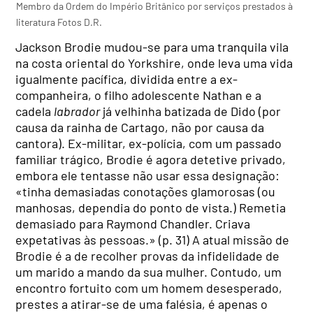
Membro da Ordem do Império Britânico por serviços prestados à
literatura Fotos D.R.
Jackson Brodie mudou-se para uma tranquila vila
na costa oriental do Yorkshire, onde leva uma vida
igualmente pacífica, dividida entre a ex-
companheira, o filho adolescente Nathan e a
cadela
labrador
já velhinha batizada de Dido (por
causa da rainha de Cartago, não por causa da
cantora). Ex-militar, ex-polícia, com um passado
familiar trágico, Brodie é agora detetive privado,
embora ele tentasse não usar essa designação:
«tinha demasiadas conotações glamorosas (ou
manhosas, dependia do ponto de vista.) Remetia
demasiado para Raymond Chandler. Criava
expetativas às pessoas.» (p. 31) A atual missão de
Brodie é a de recolher provas da infidelidade de
um marido a mando da sua mulher. Contudo, um
encontro fortuito com um homem desesperado,
prestes a atirar-se de uma falésia, é apenas o