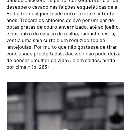
pensou Jackson. De perto, conseguia ver o ar de
desespero cavado nas feições esqueléticas dela.
Podia ter qualquer idade entre trinta e setenta
anos. Trocara os chinelos de avó por um par de
botas pretas de couro envernizado, até ao joelho,
e por baixo do casaco de malha, tamanho extra,
vestia uma saia curta e um reduzido top de
lantejoulas. Por muito que não gostasse de tirar
conclusões precipitadas, Jackson não pode deixar
de pensar «mulher da vida», e em saldos, ainda
por cima.» (p. 263)