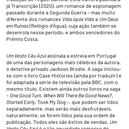
já Transcrição (2020), um romance de espionagem
passado durante a Segunda Guerra – mas muito
diferente dos romances
Vida após Vida
e
Um Deus
em Ruínas
(Relógio d’Água), cuja ação também se
desenrola nesse período, e ambos vencedores do
Prémio Costa.
Um Vasto Céu Azul
assinala a estreia em Portugal
de uma das personagens mais célebres da autora,
o detetive privado Jackson Brodie. A saga iniciou-
se com o livro Case Histories (ainda por traduzir) e
foi adaptada a série de televisão pela BBC, com o
mesmo título. Existem ainda outros livros na saga
–
One Good Turn, When Will There Be Good News?
,
Started Early
, Took My Dog –, que podem ser lidos
separadamente, mas serão mais desfrutáveis,
naturalmente, se forem lidos pela sua ordem de
publicação. Todos eles são êxitos de vendas.
Um
Vasto Céu Azul
é o tão aguardado regresso de