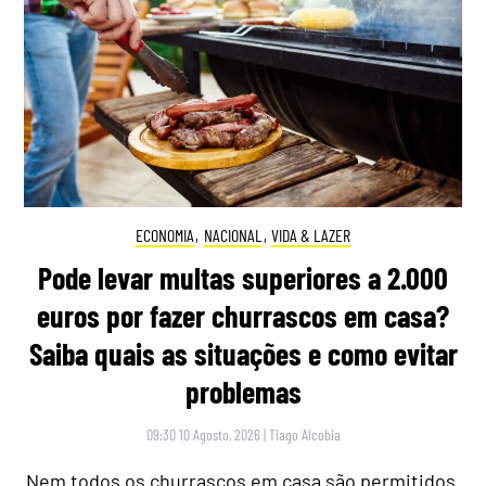
ECONOMIA
,
NACIONAL
,
VIDA & LAZER
Pode levar multas superiores a 2.000
euros por fazer churrascos em casa?
Saiba quais as situações e como evitar
problemas
09:30 10 Agosto, 2026
|
Tiago Alcobia
Nem todos os churrascos em casa são permitidos.