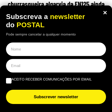
churrasqueira algarvia da EN125 ainda
pode comer “excelente frango à Guia”
×
Subscreva a
newsletter
por 6,50€
do
POSTAL
16:40 5 Agosto, 2026
|
João Luís
Pode sempre cancelar a qualquer momento
Há uma paragem na Nacional 125 onde uma das
receitas mais conhecidas de frango assado do
Algarve continuam a chamar clientes durante o
verão
ACEITO RECEBER COMUNICAÇÕES POR EMAIL
Subscrever newsletter