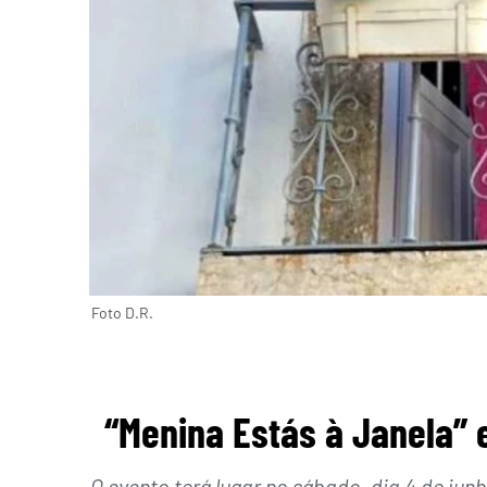
Foto D.R.
“Menina Estás à Janela” e
O evento terá lugar no sábado, dia 4 de jun