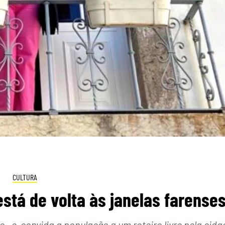
CULTURA
stá de volta às janelas farense
ho, e convida a população a um roteiro livre pela cida