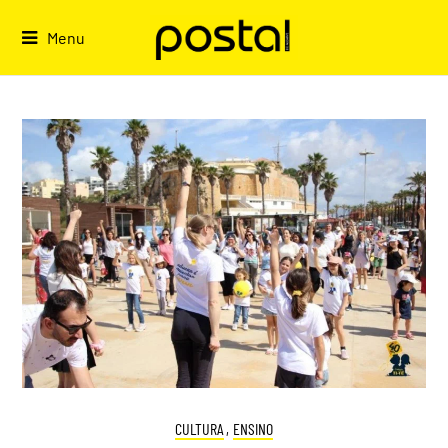
Skip
to
Menu
content
CULTURA
,
ENSINO