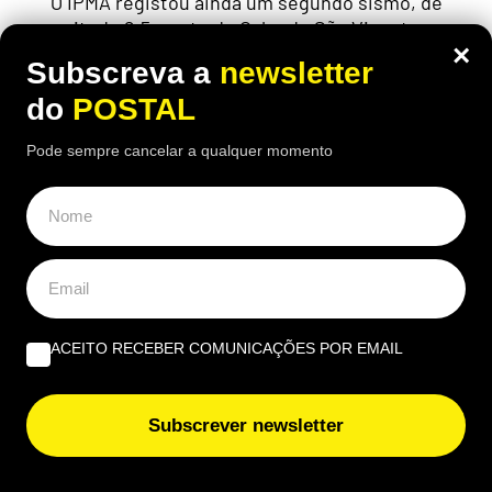
O IPMA registou ainda um segundo sismo, de
magnitude 2,5, perto do Cabo de São Vicente, sem
×
indicação de que tenha sido sentido
Subscreva a
newsletter
do
POSTAL
Pode sempre cancelar a qualquer momento
ÚLTIMAS NOTÍCIAS
Incineradora no Algarve gera críticas da Zero e pedido
de reunião urgente
Sismo de magnitude 3,5 sentido em Ourique, Almodôvar
e Santiago do Cacém
ACEITO RECEBER COMUNICAÇÕES POR EMAIL
Algarve é o segundo maior mercado de casas de luxo do
Subscrever newsletter
país