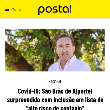
Skip
to
Menu
content
NACIONAL
Covid-19: São Brás de Alportel
surpreendido com inclusão em lista de
“alto risco de contágio”