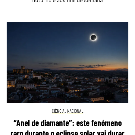
noturno e aos fins de semana
CIÊNCIA
,
NACIONAL
“Anel de diamante”: este fenómeno
raro durante o eclipse solar vai durar